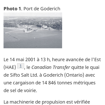
Photo 1
. Port de Goderich
Image
Le 14 mai 2001 à 13 h, heure avancée de l'Est
Note de bas de page
1
(HAE)
, le
Canadian Transfer
quitte le quai
de Sifto Salt Ltd. à Goderich (Ontario) avec
une cargaison de 14 846 tonnes métriques
de sel de voirie.
La machinerie de propulsion est vérifiée