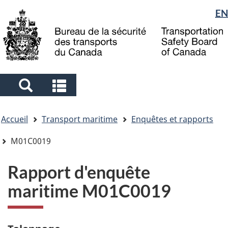
Sélection
EN
Skip
Skip
Passer
to
to
à
de
main
"About
la
la
content
government"
version
langue
HTML
simplifiée
Search
Search
and
and
Vous
menus
menus
Accueil
Transport maritime
Enquêtes et rapports
êtes
ici
M01C0019
Rapport d'enquête
maritime M01C0019