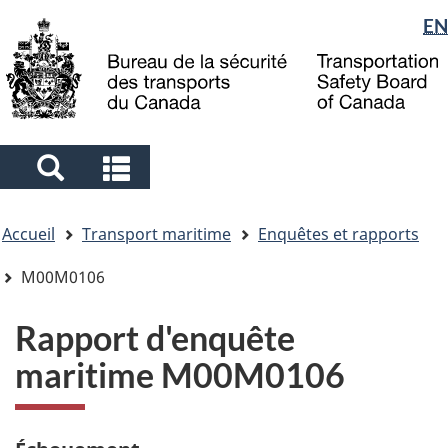
Sélection
EN
Skip
Skip
Passer
to
to
à
de
main
"About
la
la
content
government"
version
langue
HTML
simplifiée
Search
Search
and
and
Vous
menus
menus
Accueil
Transport maritime
Enquêtes et rapports
êtes
ici
M00M0106
Rapport d'enquête
maritime M00M0106