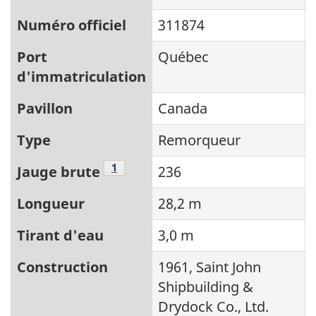
Numéro officiel
311874
Port
Québec
d'immatriculation
Pavillon
Canada
Type
Remorqueur
Note de bas de page
1
Jauge brute
236
Longueur
28,2 m
Tirant d'eau
3,0 m
Construction
1961, Saint John
Shipbuilding &
Drydock Co., Ltd.