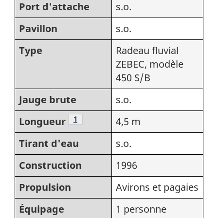
Port d'attache
s.o.
Pavillon
s.o.
Type
Radeau fluvial
ZEBEC, modèle
450 S/B
Jauge brute
s.o.
Note de bas de page
1
Longueur
4,5 m
Tirant d'eau
s.o.
Construction
1996
Propulsion
Avirons et pagaies
Équipage
1 personne