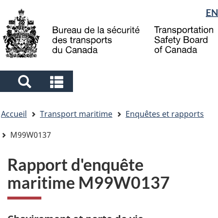
Sélection
EN
Skip
Skip
Passer
to
to
à
de
main
"About
la
la
content
government"
version
langue
HTML
simplifiée
Search
Search
and
and
Vous
menus
menus
Accueil
Transport maritime
Enquêtes et rapports
êtes
ici
M99W0137
Rapport d'enquête
maritime M99W0137