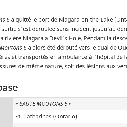
ns 6
a quitté le port de Niagara-on-the-Lake (Ont
La sortie s'est déroulée sans incident jusqu'au de
la rivière Niagara à Devil's Hole. Pendant la desc
 Moutons 6
a alors été dérouté vers le quai de Q
res et transportés en ambulance à l'hôpital de la 
essures de même nature, soit des lésions aux ver
base
« SAUTE MOUTONS 6 »
St. Catharines (Ontario)