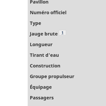
Pavillon
Numéro officiel
Type
Note de bas de page
1
Jauge brute
Longueur
Tirant d'eau
Construction
Groupe propulseur
Équipage
Passagers