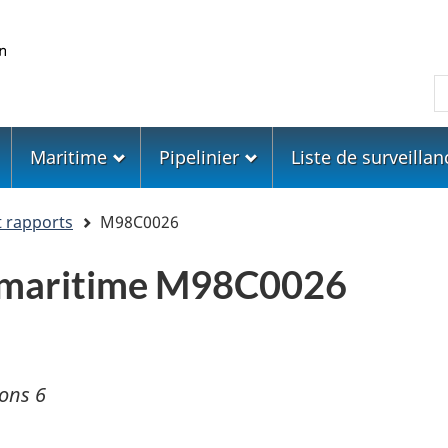
Skip
Skip
Passer
to
to
à
main
"About
la
R
content
government"
version
HTML
simplifiée
Maritime
Pipelinier
Liste de surveillan
t rapports
M98C0026
 maritime M98C0026
ons 6