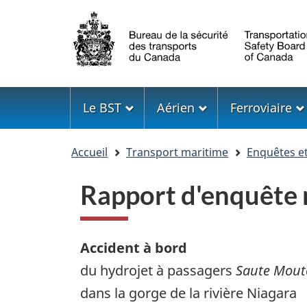
Sélection
de
la
langue
Menu
Le BST
Aérien
Ferroviaire
Vous
Accueil
Transport maritime
Enquêtes e
êtes
ici
Rapport d'enquête
Accident à bord
du hydrojet à passagers
Saute Mout
dans la gorge de la rivière Niagara