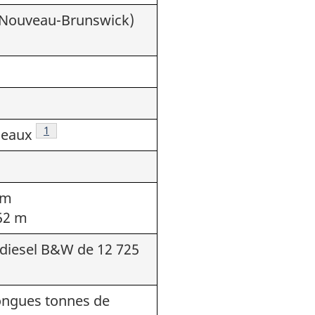
 (Nouveau-Brunswick)
Note de bas de page
1
neaux
 m
,52 m
diesel B&W de 12 725
longues tonnes de