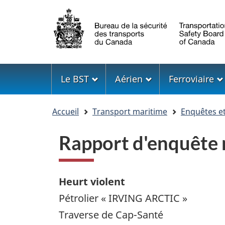
Sélection
de
la
langue
Menu
Le BST
Aérien
Ferroviaire
Vous
Accueil
Transport maritime
Enquêtes e
êtes
ici
Rapport d'enquête
Heurt violent
Pétrolier « IRVING ARCTIC »
Traverse de Cap-Santé