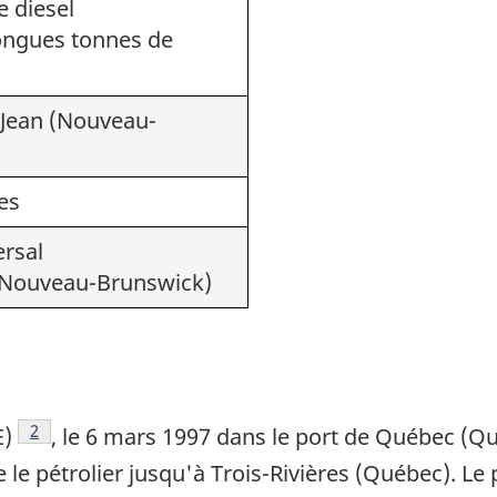
 diesel
longues tonnes de
-Jean (Nouveau-
es
ersal
 (Nouveau-Brunswick)
Note de bas de page
2
E)
, le 6 mars 1997 dans le port de Québec (Q
le pétrolier jusqu'à Trois-Rivières (Québec). Le