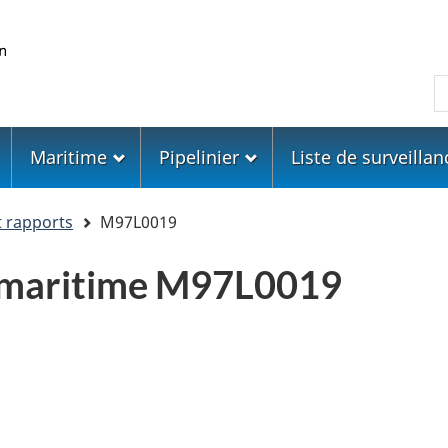
Skip
Skip
Passer
to
to
à
main
"About
la
R
content
government"
version
HTML
simplifiée
Maritime
Pipelinier
Liste de surveillan
t rapports
M97L0019
 maritime M97L0019