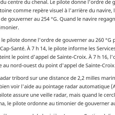
du centre du chenal. Le pilote donne l'ordre de g
oine comme repère visuel à l'arrière du navire, le
de gouverner au 254 °G. Quand le navire regagne 
imonier.
, le pilote donne l'ordre de gouverner au 260 °G
 Cap-Santé. À 7 h 14, le pilote informe les Servic
int le point d'appel de Sainte-Croix. À 7 h 16, l'o
 au nord-ouest du point d'appel de Sainte-Croix
 radar tribord sur une distance de 2,2 milles marins
n voir l'aide au pointage radar automatique (AP
pilote assure une veille radar, mais quand le ce
a, le pilote ordonne au timonier de gouverner a