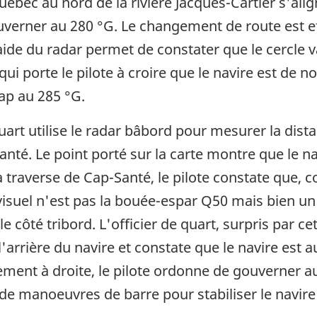
ébec au nord de la rivière Jacques-Cartier s'ali
verner au 280 °G. Le changement de route est
aide du radar permet de constater que le cercle v
 qui porte le pilote à croire que le navire est de
cap au 285 °G.
quart utilise le radar bâbord pour mesurer la dist
nté. Le point porté sur la carte montre que le n
traverse de Cap-Santé, le pilote constate que, co
 visuel n'est pas la bouée-espar Q50 mais bien u
e côté tribord. L'officier de quart, surpris par c
l'arrière du navire et constate que le navire est 
ement à droite, le pilote ordonne de gouverner au
 de manoeuvres de barre pour stabiliser le navire