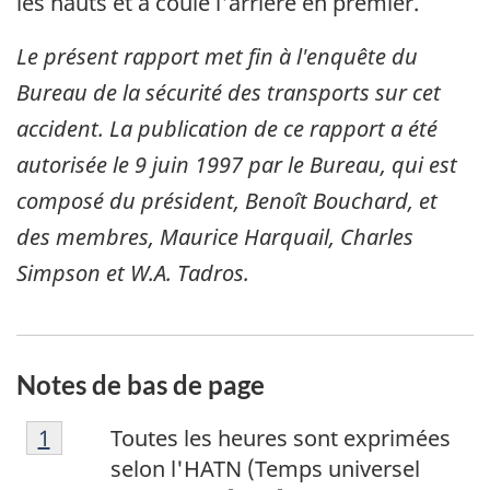
les hauts et a coulé l'arrière en premier.
Le présent rapport met fin à l'enquête du
Bureau de la sécurité des transports sur cet
accident. La publication de ce rapport a été
autorisée le
9 juin 1997
par le Bureau, qui est
composé du président, Benoît Bouchard, et
des membres, Maurice Harquail, Charles
Simpson et W.A. Tadros.
Notes de bas de page
N
Retour à la référence de la note de bas de p
1
Toutes les heures sont exprimées
o
selon l'HATN (Temps universel
t