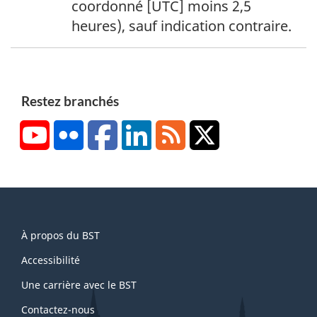
coordonné [UTC] moins 2,5
e
heures), sauf indication contraire.
d
e
b
a
Restez branchés
s
YouTube
Flickr
Facebook
LinkedIn
RSS
X/Twitter
d
e
p
a
g
About
e
À propos du BST
this
1
site
Accessibilité
Une carrière avec le BST
Contactez-nous