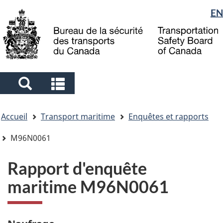
Sélection
EN
Skip
Skip
Passer
to
to
à
de
main
"About
la
la
content
government"
version
langue
HTML
simplifiée
Search
Search
and
and
Vous
menus
menus
Accueil
Transport maritime
Enquêtes et rapports
êtes
ici
M96N0061
Rapport d'enquête
maritime M96N0061