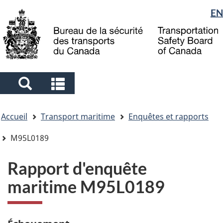
Sélection
EN
Skip
Skip
Passer
to
to
à
de
main
"About
la
la
content
government"
version
langue
HTML
simplifiée
Search
Search
and
and
Vous
menus
menus
Accueil
Transport maritime
Enquêtes et rapports
êtes
ici
M95L0189
Rapport d'enquête
maritime M95L0189