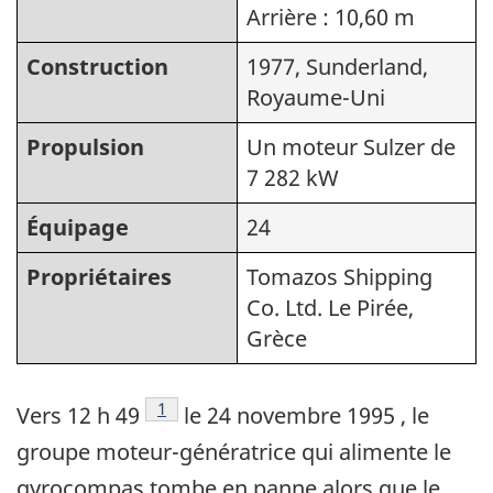
Arrière : 10,60 m
Construction
1977, Sunderland,
Royaume-Uni
Propulsion
Un moteur Sulzer de
7 282 kW
Équipage
24
Propriétaires
Tomazos Shipping
Co. Ltd. Le Pirée,
Grèce
Note de bas de page
1
Vers 12 h 49
le 24 novembre 1995 , le
groupe moteur-génératrice qui alimente le
gyrocompas tombe en panne alors que le