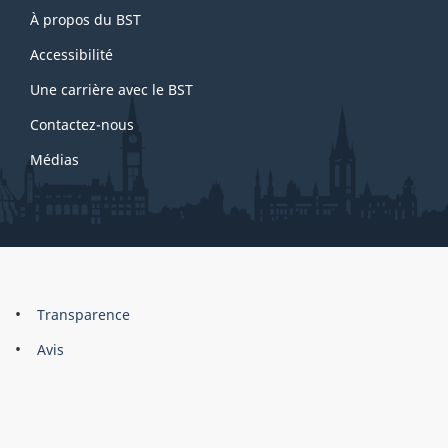
e
À propos du BST
this
1
site
Accessibilité
Une carrière avec le BST
Contactez-nous
Médias
About
Brand
Transparence
this
Avis
site