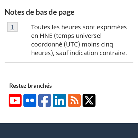
Notes de bas de page
N
Retour à la référence de la note de bas de p
1
Toutes les heures sont exprimées
o
en HNE (temps universel
t
coordonné (UTC) moins cinq
e
heures), sauf indication contraire.
d
e
b
a
Restez branchés
s
YouTube
Flickr
Facebook
LinkedIn
RSS
X/Twitter
d
e
p
a
g
About