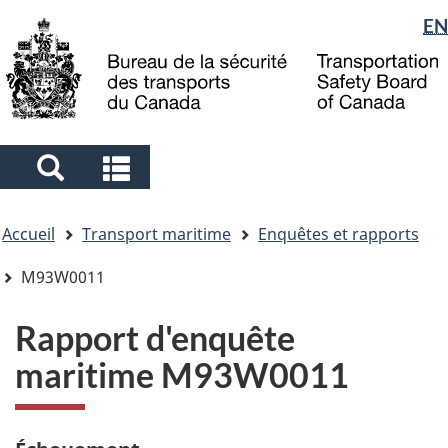
Sélection
EN
Skip
Skip
Passer
to
to
à
de
main
"About
la
la
content
government"
version
langue
HTML
simplifiée
Search
Search
and
and
Vous
menus
menus
Accueil
Transport maritime
Enquêtes et rapports
êtes
ici
M93W0011
Rapport d'enquête
maritime M93W0011