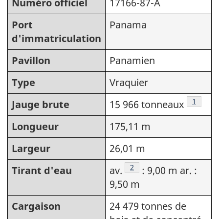
Numéro officiel
17166-87-A
Port
Panama
d'immatriculation
Pavillon
Panamien
Type
Vraquier
Note de
1
Jauge brute
15 966 tonneaux
Longueur
175,11 m
Largeur
26,01 m
Note de bas de page
2
Tirant d'eau
av.
: 9,00 m ar. :
9,50 m
Cargaison
24 479 tonnes de