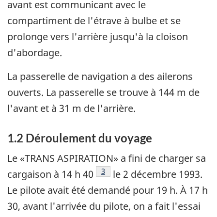
avant est communicant avec le
compartiment de l'étrave à bulbe et se
prolonge vers l'arrière jusqu'à la cloison
d'abordage.
La passerelle de navigation a des ailerons
ouverts. La passerelle se trouve à 144 m de
l'avant et à 31 m de l'arrière.
1.2 Déroulement du voyage
Le «TRANS ASPIRATION» a fini de charger sa
Note de bas de page
3
cargaison à 14 h 40
le 2 décembre 1993.
Le pilote avait été demandé pour 19 h. À 17 h
30, avant l'arrivée du pilote, on a fait l'essai