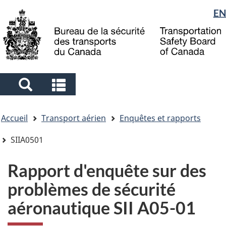
Sélection
EN
Skip
Skip
Passer
to
to
à
de
main
"About
la
la
content
government"
version
langue
HTML
simplifiée
Search
Search
and
and
Vous
menus
menus
Accueil
Transport aérien
Enquêtes et rapports
êtes
ici
SIIA0501
Rapport d'enquête sur des
problèmes de sécurité
aéronautique SII A05-01