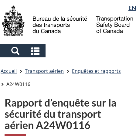
Sélection
EN
Skip
Skip
Passer
to
to
à
de
main
"About
la
la
content
government"
version
langue
HTML
simplifiée
Search
Search
and
and
Vous
menus
menus
Accueil
Transport aérien
Enquêtes et rapports
êtes
ici
A24W0116
Rapport d’enquête sur la
sécurité du transport
aérien A24W0116