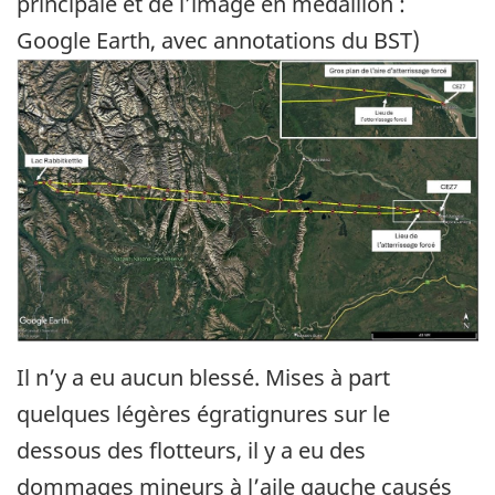
principale et de l’image en médaillon :
Google Earth, avec annotations du BST)
Image
Il n’y a eu aucun blessé. Mises à part
quelques légères égratignures sur le
dessous des flotteurs, il y a eu des
dommages mineurs à l’aile gauche causés