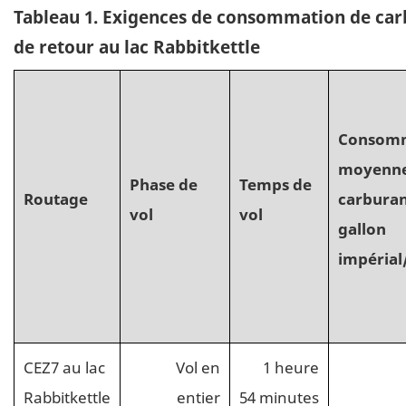
Tableau 1. Exigences de consommation de carb
de retour au lac Rabbitkettle
Consom
moyenne
Phase de
Temps de
Routage
carburan
vol
vol
gallon
impérial
CEZ7 au lac
Vol en
1 heure
Rabbitkettle
entier
54 minutes