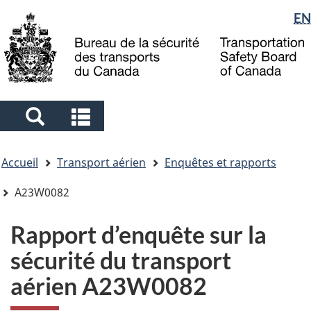
Sélection
EN
Skip
Skip
Passer
to
to
à
de
main
"About
la
la
content
government"
version
langue
HTML
simplifiée
Search
Search
and
and
Vous
menus
menus
Accueil
Transport aérien
Enquêtes et rapports
êtes
ici
A23W0082
Rapport d’enquête sur la
sécurité du transport
aérien A23W0082