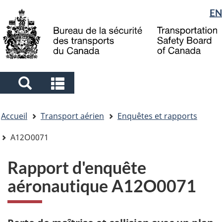
Sélection
EN
Skip
Skip
Passer
to
to
à
de
main
"About
la
la
content
government"
version
langue
HTML
simplifiée
Search
Search
and
and
Vous
menus
menus
Accueil
Transport aérien
Enquêtes et rapports
êtes
ici
A12O0071
Rapport d'enquête
aéronautique A12O0071