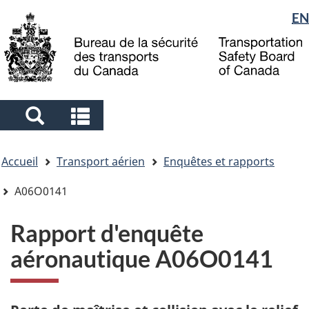
Sélection
EN
Skip
Skip
Passer
to
to
à
de
main
"About
la
la
content
government"
version
langue
HTML
simplifiée
Search
Search
and
and
Vous
menus
menus
Accueil
Transport aérien
Enquêtes et rapports
êtes
ici
A06O0141
Rapport d'enquête
aéronautique A06O0141