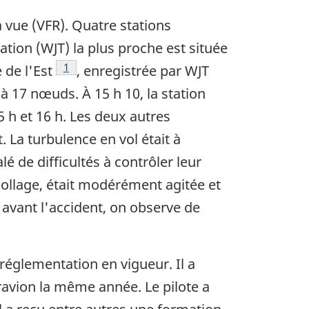
 vue (VFR). Quatre stations
tion (WJT) la plus proche est située
Note de bas de page
1
 de l'Est
, enregistrée par WJT
à 17 nœuds. À 15 h 10, la station
5 h et 16 h. Les deux autres
 La turbulence en vol était à
lé de difficultés à contrôler leur
écollage, était modérément agitée et
avant l'accident, on observe de
a réglementation en vigueur. Il a
dravion la même année. Le pilote a