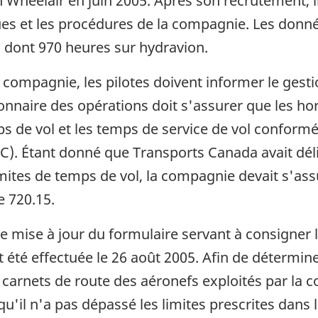
 Wheelair en juin 2005. Après son recrutement, i
ques et les procédures de la compagnie. Les donné
l dont 970 heures sur hydravion.
a compagnie, les pilotes doivent informer le ges
tionnaire des opérations doit s'assurer que les hor
 de vol et les temps de service de vol conformém
C). Étant donné que Transports Canada avait déli
imites de temps de vol, la compagnie devait s'ass
e 720.15.
e mise à jour du formulaire servant à consigner l
it été effectuée le 26 août 2005. Afin de détermin
s carnets de route des aéronefs exploités par la c
qu'il n'a pas dépassé les limites prescrites dans 