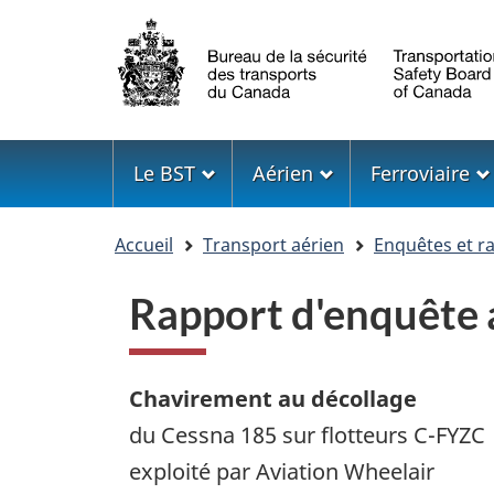
Sélection
de
la
langue
Menu
Le BST
Aérien
Ferroviaire
Vous
Accueil
Transport aérien
Enquêtes et r
êtes
ici
Rapport d'enquête
Chavirement au décollage
du Cessna 185 sur flotteurs C-FYZC
exploité par Aviation Wheelair