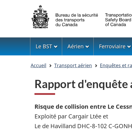
Sélection
de
la
langue
Menu
Le BST
Aérien
Ferroviaire
Vous
Accueil
Transport aérien
Enquêtes et r
êtes
ici
Rapport d'enquête
Risque de collision entre Le Ces
Exploité par Cargair Ltée et
Le de Havilland DHC-8-102 C-GON