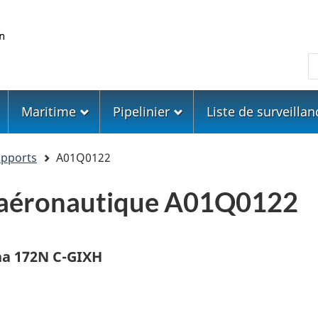
Skip
Skip
Passer
to
to
à
main
"About
la
R
content
government"
version
HTML
simplifiée
Maritime
Pipelinier
Liste de surveillan
apports
A01Q0122
 aéronautique A01Q0122
sna 172N C-GIXH
H