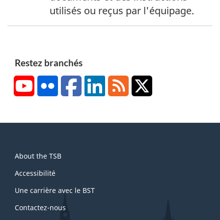
e
a
utilisés ou reçus par l'équipage.
d
s
e
d
b
e
a
p
Restez branchés
s
a
YouTube
Flickr
Facebook
LinkedIn
RSS
X/Twitter
d
g
e
e
p
1
a
g
About
e
About the TSB
this
2
site
Accessibilité
Une carrière avec le BST
Contactez-nous