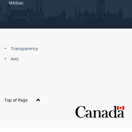
Médias
About
Brand
Transparency
this
Avis
site
Top of Page