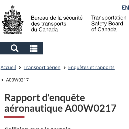
Sélection
EN
Skip
Skip
Passer
to
to
à
de
main
"About
la
la
content
government"
version
langue
HTML
simplifiée
Search
Search
and
and
Vous
menus
menus
Accueil
Transport aérien
Enquêtes et rapports
êtes
ici
A00W0217
Rapport d'enquête
aéronautique A00W0217