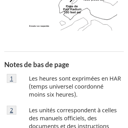
Notes de bas de page
N
Retour à la référence de la note de bas de p
1
Les heures sont exprimées en HAR
o
(temps universel coordonné
t
moins six heures).
e
N
d
Retour à la référence de la note de bas de p
2
Les unités correspondent à celles
o
e
des manuels officiels, des
t
b
documents et des instructions