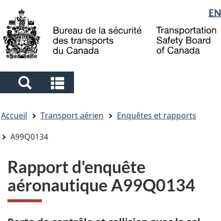
Sélection
EN
Skip
Skip
Passer
to
to
à
de
main
"About
la
la
content
government"
version
langue
HTML
simplifiée
Search
Search
and
and
Vous
menus
menus
Accueil
Transport aérien
Enquêtes et rapports
êtes
ici
A99Q0134
Rapport d'enquête
aéronautique A99Q0134