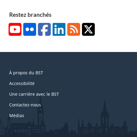
Restez branchés
YouTube
Flickr
Facebook
LinkedIn
RSS
X/Twitter
About
À propos du BST
this
site
Accessibilité
Une carrière avec le BST
Contactez-nous
Médias