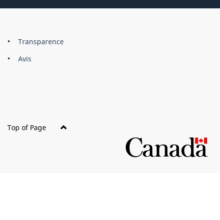
About
Brand
Transparence
this
Avis
site
Top of Page