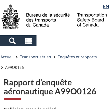
Sélection
EN
Skip
Skip
Passer
to
to
à
de
main
"About
la
la
content
government"
version
langue
HTML
simplifiée
Search
Search
and
and
Vous
menus
menus
Accueil
Transport aérien
Enquêtes et rapports
êtes
ici
A99O0126
Rapport d'enquête
aéronautique A99O0126