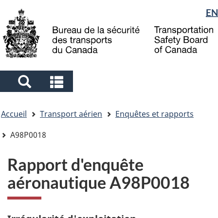
Sélection
EN
Skip
Skip
Passer
to
to
à
de
main
"About
la
la
content
government"
version
langue
HTML
simplifiée
Search
Search
and
and
Vous
menus
menus
Accueil
Transport aérien
Enquêtes et rapports
êtes
ici
A98P0018
Rapport d'enquête
aéronautique A98P0018