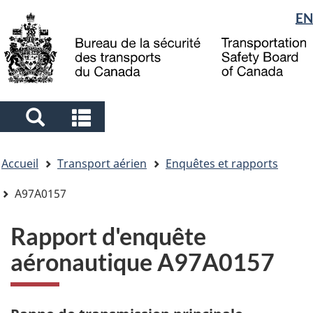
Sélection
EN
Skip
Skip
Passer
to
to
à
de
main
"About
la
la
content
government"
version
langue
HTML
simplifiée
Search
Search
and
and
Vous
menus
menus
Accueil
Transport aérien
Enquêtes et rapports
êtes
ici
A97A0157
Rapport d'enquête
aéronautique A97A0157