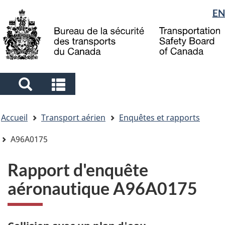
Sélection
EN
Skip
Skip
Passer
to
to
à
de
main
"About
la
la
content
government"
version
langue
HTML
simplifiée
Search
Search
and
and
Vous
menus
menus
Accueil
Transport aérien
Enquêtes et rapports
êtes
ici
A96A0175
Rapport d'enquête
aéronautique A96A0175