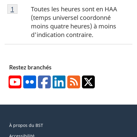
N
Retour à la référence de la note de bas de p
1
Toutes les heures sont en HAA
o
(temps universel coordonné
t
moins quatre heures) à moins
e
d'indication contraire.
d
e
b
a
Restez branchés
s
YouTube
Flickr
Facebook
LinkedIn
RSS
X/Twitter
d
e
p
a
g
About
e
À propos du BST
this
1
Accessibilité