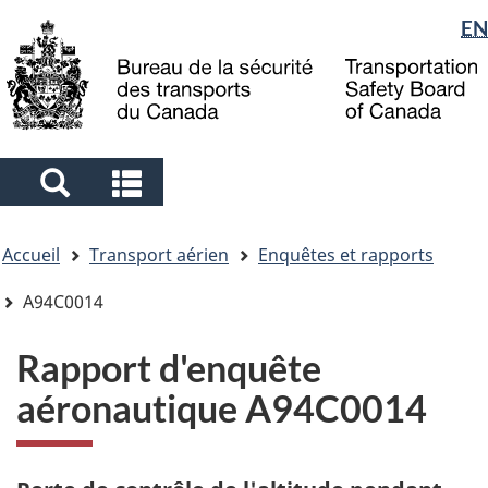
Sélection
EN
Skip
Skip
Passer
to
to
à
de
main
"About
la
la
content
government"
version
langue
HTML
simplifiée
Search
Search
and
and
Vous
menus
menus
Accueil
Transport aérien
Enquêtes et rapports
êtes
ici
A94C0014
Rapport d'enquête
aéronautique A94C0014