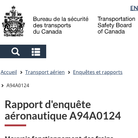
Sélection
EN
Skip
Skip
Passer
to
to
à
de
main
"About
la
la
content
government"
version
langue
HTML
simplifiée
Search
Search
and
and
Vous
menus
menus
Accueil
Transport aérien
Enquêtes et rapports
êtes
ici
A94A0124
Rapport d'enquête
aéronautique A94A0124