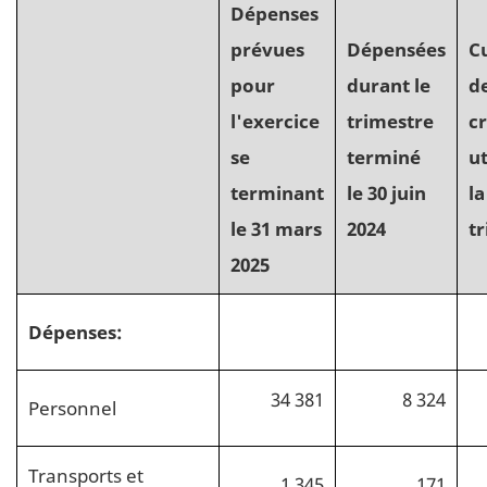
Dépenses
prévues
Dépensées
C
pour
durant le
d
l'exercice
trimestre
cr
se
terminé
ut
terminant
le 30 juin
la
le 31 mars
2024
t
2025
Dépenses:
34 381
8 324
Personnel
Transports et
1 345
171