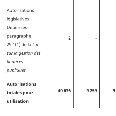
Autorisations
législatives –
Dépenses
paragraphe
2
-
29.1(1) de la
Loi
sur la gestion des
finances
publiques
Autorisations
40 636
9 259
9
totales
pour
utilisation