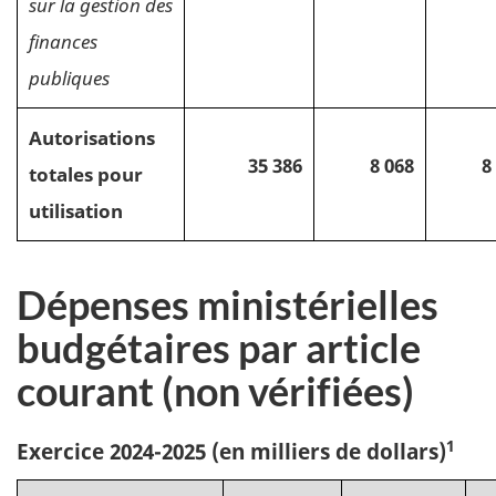
sur la gestion des
finances
publiques
Autorisations
35 386
8 068
8
totales
pour
utilisation
Dépenses ministérielles
budgétaires par article
courant (non vérifiées)
1
Exercice 2024-2025
(en milliers de dollars)