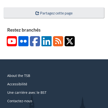
Partagez cette page
Restez branchés
YouTube
Flickr
Facebook
LinkedIn
RSS
X/Twitter
About
About the TSB
this
site
Accessibilité
Une carrière avec le BST
Contactez-nous