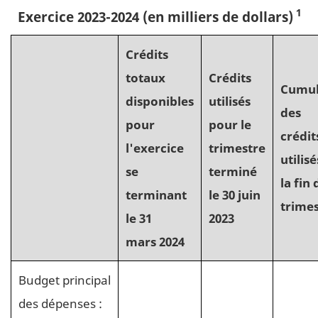
1
Exercice 2023-2024
(en milliers de dollars)
Crédits
totaux
Crédits
Cumu
disponibles
utilisés
des
pour
pour le
crédit
l'exercice
trimestre
utilisé
se
terminé
la fin 
terminant
le 30 juin
trime
le 31
2023
mars 2024
Budget principal
des dépenses :