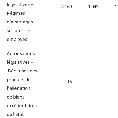
législatives –
4 169
1 042
1
Régimes
d’avantages
sociaux des
employés
Autorisations
législatives –
Dépenses des
produits de
15
-
l'aliénation
de biens
excédentaires
de l’État