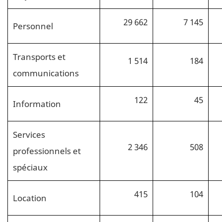
29 662
7 145
Personnel
Transports et
1 514
184
communications
122
45
Information
Services
2 346
508
professionnels et
spéciaux
415
104
Location