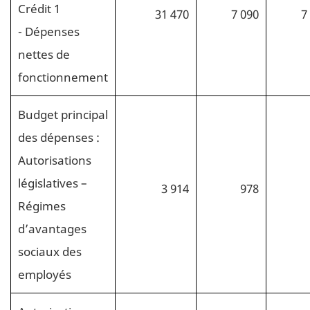
Crédit 1
31 470
7 090
7
- Dépenses
nettes de
fonctionnement
Budget principal
des dépenses :
Autorisations
législatives –
3 914
978
Régimes
d’avantages
sociaux des
employés