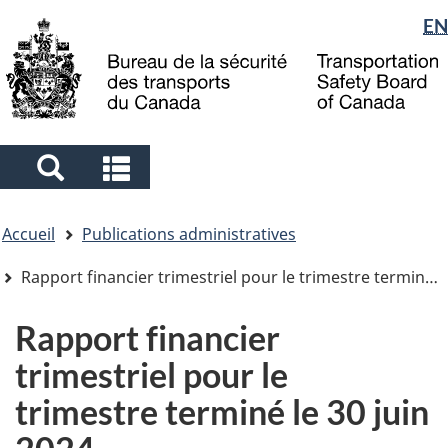
Sélection
EN
Skip
Skip
Passer
to
to
à
de
main
"About
la
la
content
government"
version
langue
HTML
simplifiée
Search
Search
and
and
Vous
menus
menus
Accueil
Publications administratives
êtes
ici
Rapport financier trimestriel pour le trimestre terminé le 30 juin 2024
Rapport financier
trimestriel pour le
trimestre terminé le 30 juin