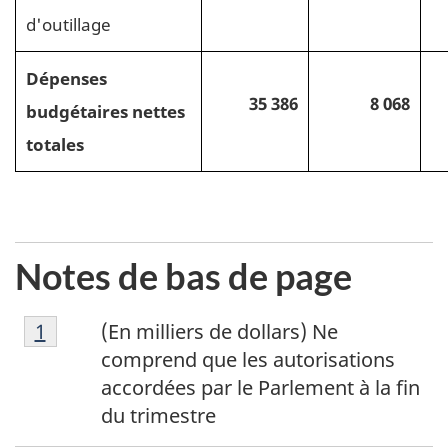
d'outillage
Dépenses
35 386
8 068
budgétaires nettes
totales
Notes de bas de page
1
Return to footnote
1
referrer
(En milliers de dollars)
Ne
comprend que les autorisations
accordées par le Parlement à la fin
du trimestre