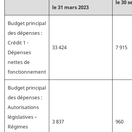
le 30 
le 31 mars 2023
Budget principal
des dépenses :
Crédit 1 -
33 424
7 915
Dépenses
nettes de
fonctionnement
Budget principal
des dépenses :
Autorisations
législatives –
3 837
960
Régimes