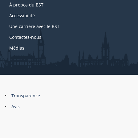
À propos du BST
this
1
site
Accessibilité
Une carrière avec le BST
Contactez-nous
Médias
About
Brand
Transparence
this
Avis
site