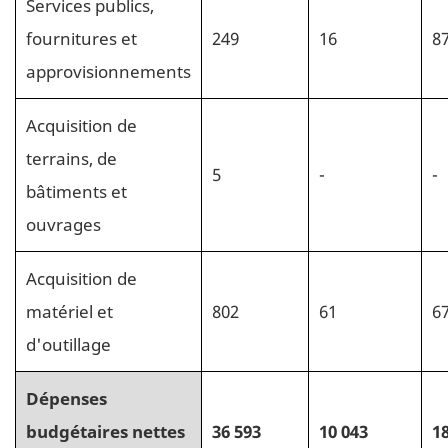
Services publics,
fournitures et
249
16
8
approvisionnements
Acquisition de
terrains, de
5
-
-
bâtiments et
ouvrages
Acquisition de
matériel et
802
61
6
d'outillage
Dépenses
budgétaires nettes
36 593
10 043
1