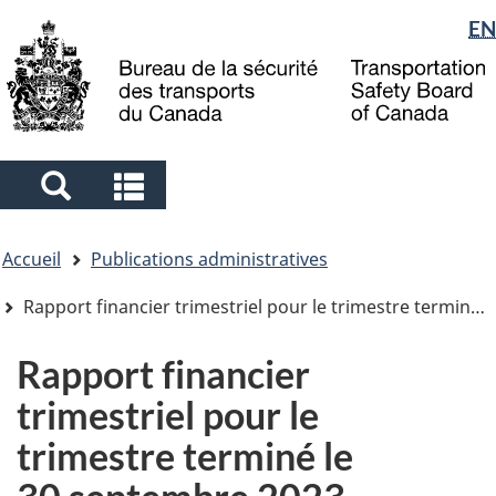
Sélection
EN
Skip
Skip
Passer
to
to
à
de
main
"About
la
la
content
government"
version
langue
HTML
simplifiée
Search
Search
and
and
Vous
menus
menus
Accueil
Publications administratives
êtes
ici
Rapport financier trimestriel pour le trimestre terminé le 30 septembre 2023
Rapport financier
trimestriel pour le
trimestre terminé le