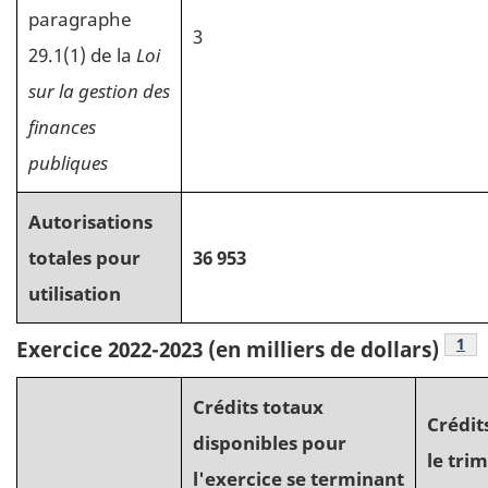
paragraphe
3
29.1(1) de la
Loi
sur la gestion des
finances
publiques
Autorisations
totales pour
36 953
utilisation
Not
1
Exercice 2022-2023 (en milliers de dollars)
Crédits totaux
Crédits
disponibles pour
le tri
l'exercice se terminant