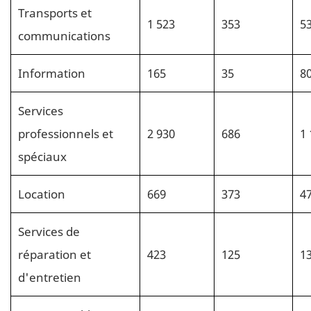
Transports et
1 523
353
5
communications
Information
165
35
8
Services
professionnels et
2 930
686
1 
spéciaux
Location
669
373
4
Services de
réparation et
423
125
1
d'entretien