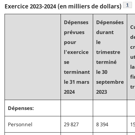
Not
1
Exercice 2023-2024 (en milliers de dollars)
Dépenses
Dépensées
C
prévues
durant
d
pour
le
c
l'exercice
trimestre
ut
se
terminé
la
terminant
le 30
f
le 31 mars
septembre
t
2024
2023
Dépenses:
Personnel
29 827
8 394
1