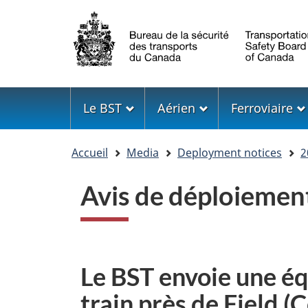
Sélection
de
la
langue
Menu
Le BST
Aérien
Ferroviaire
Vous
Accueil
Media
Deployment notices
2
êtes
ici
Avis de déploiemen
Le BST envoie une éq
train près de Field 