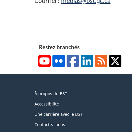
Courriel :
medias@bst.gc.ca
Restez branchés
YouTube
Flickr
Facebook
LinkedIn
RSS
X/Tw
About
À propos du BST
this
site
Accessibilité
Une carrière avec le BST
Contactez-nous