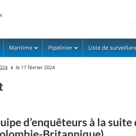
Skip
Skip
Passer
to
to
à
main
"About
la
R
content
government"
version
HTML
simplifiée
Maritime
Pipelinier
Liste de surveillan
024
le 17 février 2024
t
uipe d’enquêteurs à la suite
(Colombie-Britannique)