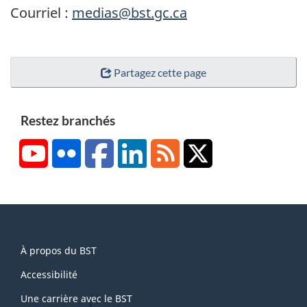
Courriel :
medias@bst.gc.ca
Partagez cette page
Restez branchés
YouTube
Flickr
Facebook
LinkedIn
RSS
X/Twitter
About
À propos du BST
this
site
Accessibilité
Une carrière avec le BST