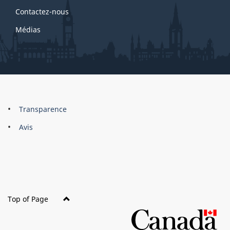
Contactez-nous
Médias
About
Brand
Transparence
this
Avis
site
Top of Page