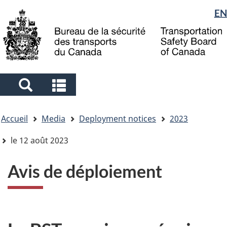
Sélection
EN
Skip
Skip
Passer
to
to
à
de
main
"About
la
la
content
government"
version
langue
HTML
simplifiée
Search
Search
and
and
Vous
menus
menus
Accueil
Media
Deployment notices
2023
êtes
ici
le 12 août 2023
Avis de déploiement