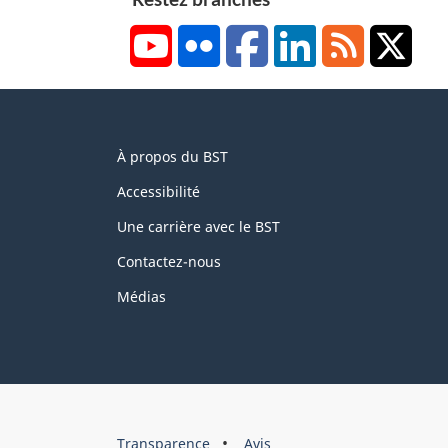
YouTube
Flickr
Facebook
LinkedIn
RSS
X/Tw
About
À propos du BST
this
site
Accessibilité
Une carrière avec le BST
Contactez-nous
Médias
About
Brand
Transparence
Avis