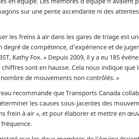
rces en équipe. Les membres d’équipe n’avaient pa
gons sur une pente ascendante ni des attentes 
 les freins à air dans les gares de triage est un
ain degré de compétence, d’expérience et de juge
 BST, Kathy Fox. « Depuis 2009, il y a eu 185 évé
s chiffres sont en hausse. Cela nous indique que 
le nombre de mouvements non contrôlés. »
ureau recommande que Transports Canada collabore
déterminer les causes sous‑jacentes des mouvem
 frein à air », et pour élaborer et mettre en œu
r fréquence.
nstaté que les deux membres de l’équipe étaient 