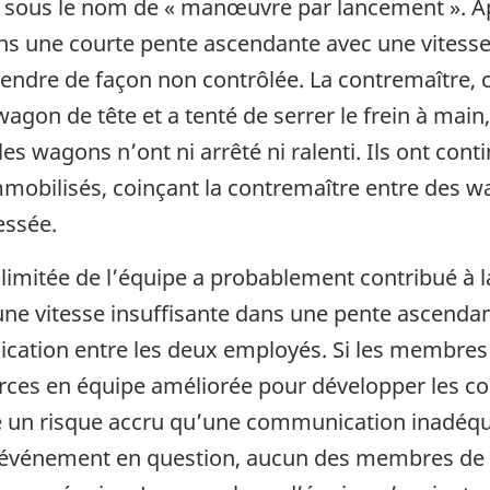
e sous le nom de « manœuvre par lancement ». Ap
s une courte pente ascendante avec une vitesse 
ndre de façon non contrôlée. La contremaître, c
agon de tête et a tenté de serrer le frein à main, 
s wagons n’ont ni arrêté ni ralenti. Ils ont conti
obilisés, coinçant la contremaître entre des wago
essée.
 limitée de l’équipe a probablement contribué à
ne vitesse insuffisante dans une pente ascendan
cation entre les deux employés. Si les membres
urces en équipe améliorée pour développer les c
te un risque accru qu’une communication inadéq
l’événement en question, aucun des membres de l