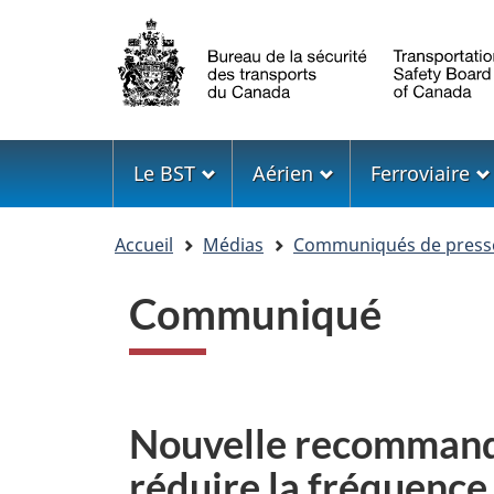
Sélection
de
la
langue
Menu
Le BST
Aérien
Ferroviaire
Vous
Accueil
Médias
Communiqués de press
êtes
ici
Communiqué
Nouvelle recommanda
réduire la fréquenc