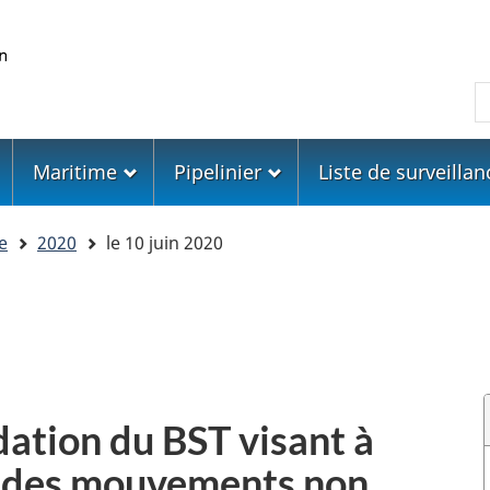
Skip
Skip
Passer
to
to
à
main
"About
la
R
content
government"
version
HTML
simplifiée
Maritime
Pipelinier
Liste de surveillan
e
2020
le 10 juin 2020
tion du BST visant à
e des mouvements non