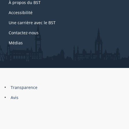
À propos du BST
this
site
Accessibilité
Une carrière avec le BST
Contactez-nous
Médias
About
Brand
Transparence
this
Avis
site