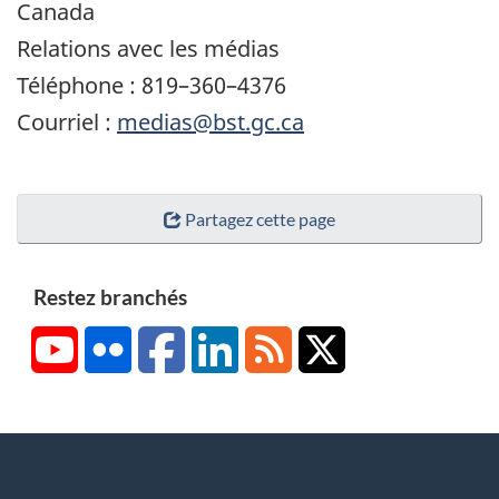
Canada
Relations avec les médias
Téléphone : 819–360–4376
Courriel :
medias@bst.gc.ca
Partagez cette page
Restez branchés
YouTube
Flickr
Facebook
LinkedIn
RSS
X/Twitter
About