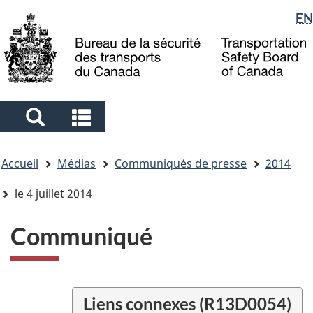
Sélection
EN
Skip
Skip
Passer
to
to
à
de
main
"About
la
la
content
government"
version
langue
HTML
simplifiée
Search
Search
and
and
Vous
menus
menus
Accueil
Médias
Communiqués de presse
2014
êtes
ici
le 4 juillet 2014
Communiqué
Liens connexes (R13D0054)