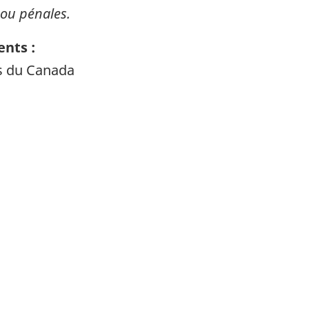
 ou pénales.
nts :
ts du Canada
itter