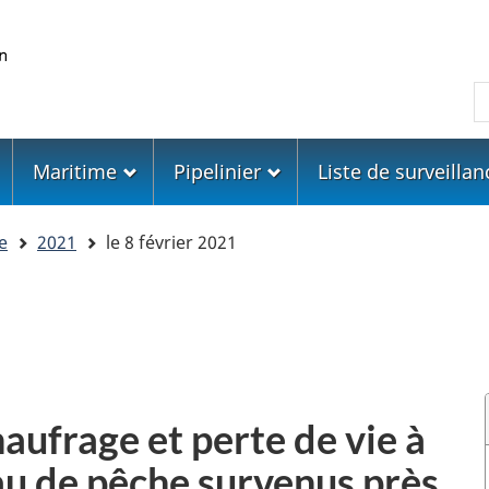
Skip
Skip
Passer
to
to
à
main
"About
la
R
content
government"
version
HTML
simplifiée
Maritime
Pipelinier
Liste de surveillan
e
2021
le 8 février 2021
aufrage et perte de vie à
au de pêche survenus près