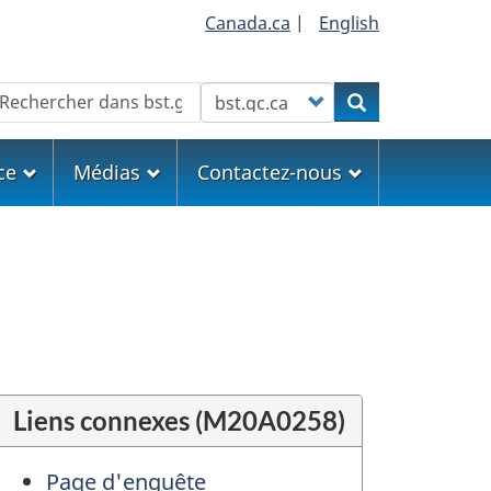
Canada.ca
|
English
echercher
Customize your search
Rechercher
ce
Médias
Contactez-nous
Liens connexes (M20A0258)
Page d'enquête