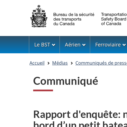
Sélection
de
la
langue
Menu
Le BST
Aérien
Ferroviaire
Vous
Accueil
Médias
Communiqués de press
êtes
ici
Communiqué
Rapport d'enquête: n
bord d’un petit bate