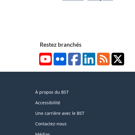
Restez branchés
YouTube
Flickr
Facebook
LinkedIn
RSS
X/Tw
About
À propos du BST
this
site
Accessibilité
Une carrière avec le BST
Contactez-nous
Médias