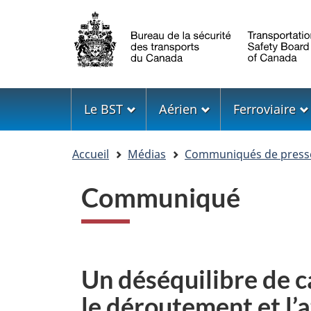
Sélection
de
la
langue
Menu
Le BST
Aérien
Ferroviaire
Vous
Accueil
Médias
Communiqués de press
êtes
ici
Communiqué
Un déséquilibre de c
le déroutement et l’