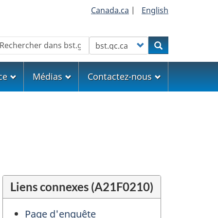
Canada.ca
|
English
echercher
Customize your search
Rechercher
ce
Médias
Contactez-nous
Liens connexes (A21F0210)
Page d'enquête