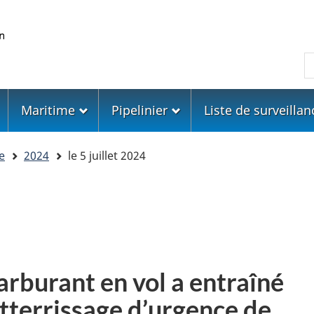
Skip
Skip
Passer
to
to
à
main
"About
la
R
content
government"
version
HTML
simplifiée
Maritime
Pipelinier
Liste de surveillan
e
2024
le 5 juillet 2024
arburant en vol a entraîné
atterrissage d’urgence de