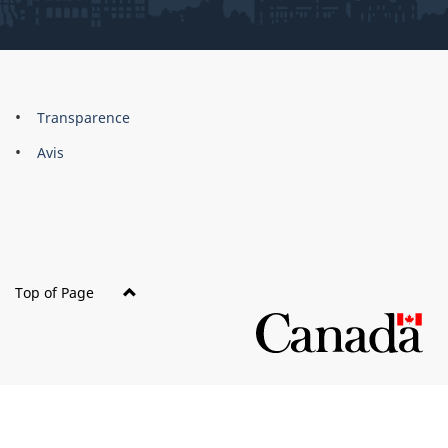
About
Brand
Transparence
this
Avis
site
Top of Page