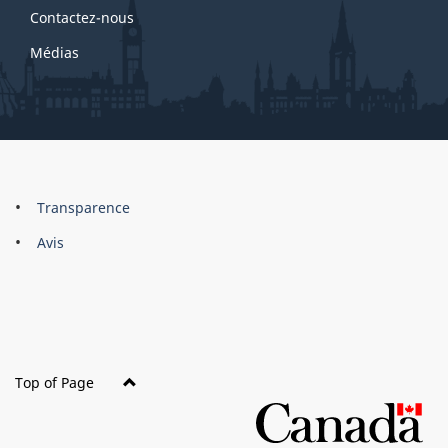
Contactez-nous
Médias
About
Brand
Transparence
this
Avis
site
Top of Page