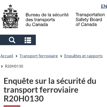
Sélection
EN
Skip
Skip
Passer
to
to
à
de
main
"About
la
la
content
government"
version
langue
HTML
simplifiée
Search
Search
and
and
Vous
menus
menus
Accueil
Transport ferroviaire
Enquêtes et rapports
êtes
ici
R20H0130
Enquête sur la sécurité du
transport ferroviaire
R20H0130