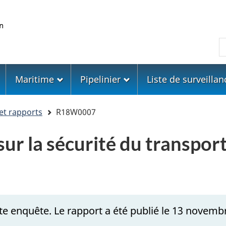
Skip
Skip
Passer
to
to
à
main
"About
la
R
content
government"
version
HTML
simplifiée
Maritime
Pipelinier
Liste de surveillan
et rapports
R18W0007
ur la sécurité du transport
te enquête. Le rapport a été publié le 13 novemb