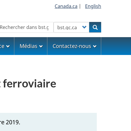
Canada.ca
|
English
echercher
Customize your search
Rechercher
ce
Médias
Contactez-nous
 ferroviaire
re 2019.