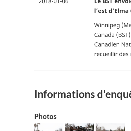
2018-01-06
Le BST envoi
l’est d'Elma
Winnipeg (Man
Canada (BST) 
Canadien Nati
recueillir de
Informations d'enqu
Photos
Image
Image
Image