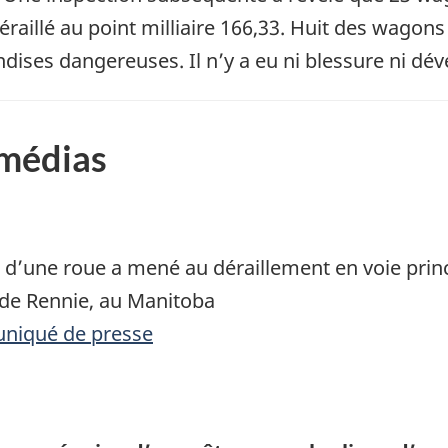
 déraillé au point milliaire 166,33. Huit des wago
dises dangereuses. Il n’y a eu ni blessure ni dé
 médias
e d’une roue a mené au déraillement en voie prin
de Rennie, au Manitoba
uniqué de presse