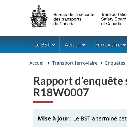
Sélection
de
la
langue
Menu
Le BST
Aérien
Ferroviaire
Vous
Accueil
Transport ferroviaire
Enquêtes 
êtes
ici
Rapport d’enquête s
R18W0007
Mise à jour
: Le BST a terminé cet