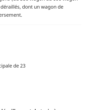
ns déraillés, dont un wagon de
versement.
cipale de 23