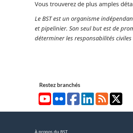
Vous trouverez de plus amples détai
Le BST est un organisme indépendant
et pipelinier. Son seul but est de pro
déterminer les responsabilités civiles
Restez branchés
YouTube
Flickr
Facebook
LinkedIn
RSS
X/Tw
About
À propos du BST