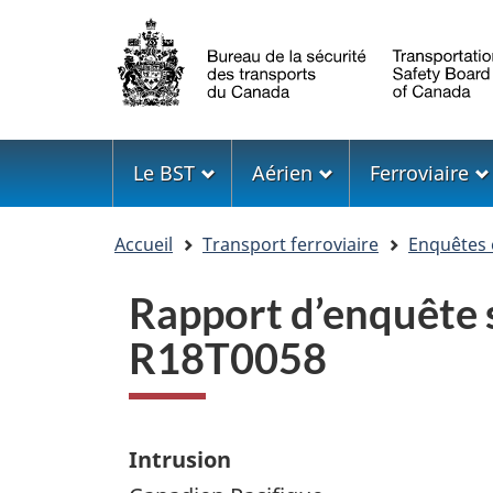
Sélection
de
la
langue
Menu
Le BST
Aérien
Ferroviaire
Vous
Accueil
Transport ferroviaire
Enquêtes 
êtes
ici
Rapport d’enquête s
R18T0058
Intrusion