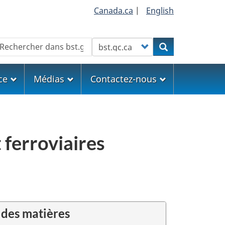
Canada.ca
|
English
echercher
Customize your search
Rechercher
ce
Médias
Contactez-nous
 ferroviaires
 des matières