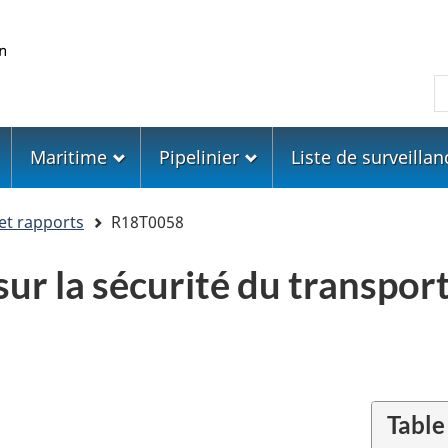
Skip
Skip
Passer
to
to
à
main
"About
la
R
content
government"
version
HTML
simplifiée
Maritime
Pipelinier
Liste de surveillan
et rapports
R18T0058
ur la sécurité du transport
Table