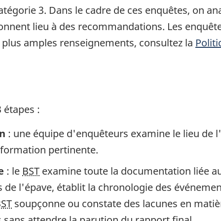
atégorie 3. Dans le cadre de ces enquêtes, on a
 donnent lieu à des recommandations. Les enquête
 plus amples renseignements, consultez la
Polit
 étapes :
in
: une équipe d'enquêteurs examine le lieu de l
information pertinente.
e
: le
BST
examine toute la documentation liée au 
de l'épave, établit la chronologie des événement
BST
soupçonne ou constate des lacunes en matière
sans attendre la parution du rapport final.