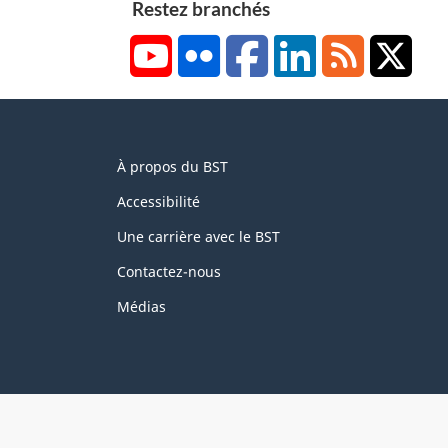
Restez branchés
YouTube
Flickr
Facebook
LinkedIn
RSS
X/Tw
About
À propos du BST
this
site
Accessibilité
Une carrière avec le BST
Contactez-nous
Médias
About
Brand