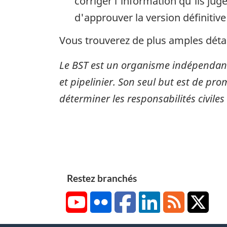
corriger l'information qu'ils ju
d'approuver la version définitive
Vous trouverez de plus amples détai
Le BST est un organisme indépendant
et pipelinier. Son seul but est de pro
déterminer les responsabilités civiles
Restez branchés
YouTube
Flickr
Facebook
LinkedIn
RSS
X/Tw