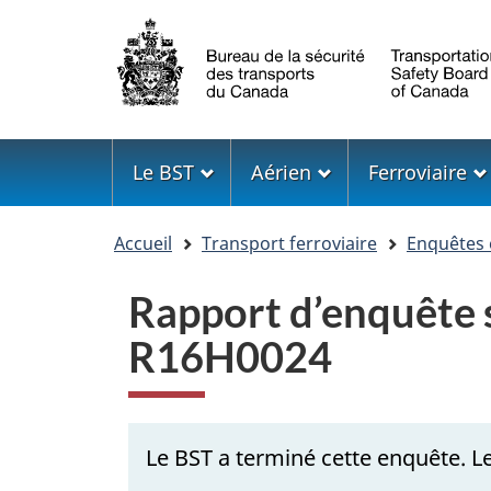
Sélection
de
la
langue
Menu
Le BST
Aérien
Ferroviaire
Vous
Accueil
Transport ferroviaire
Enquêtes 
êtes
ici
Rapport d’enquête s
R16H0024
Le BST a terminé cette enquête. Le