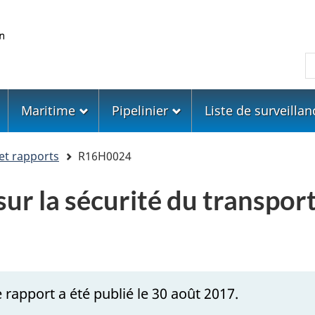
Skip
Skip
Passer
to
to
à
main
"About
la
R
content
government"
version
HTML
simplifiée
Maritime
Pipelinier
Liste de surveillan
et rapports
R16H0024
ur la sécurité du transport
 rapport a été publié le 30 août 2017.