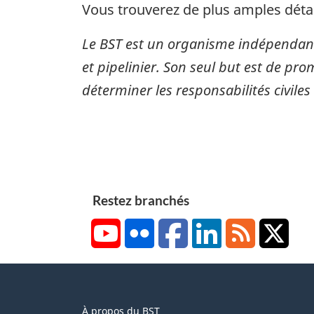
Vous trouverez de plus amples détai
Le BST est un organisme indépendant
et pipelinier. Son seul but est de pro
déterminer les responsabilités civiles
Restez branchés
YouTube
Flickr
Facebook
LinkedIn
RSS
X/Tw
About
À propos du BST