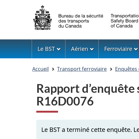
Sélection
de
la
langue
Menu
Le BST
Aérien
Ferroviaire
Vous
Accueil
Transport ferroviaire
Enquêtes 
êtes
ici
Rapport d’enquête s
R16D0076
Le BST a terminé cette enquête. Le