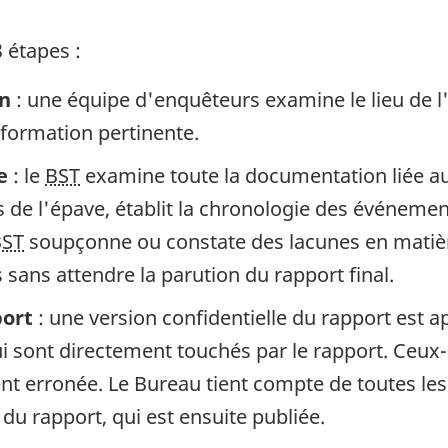
 étapes :
in
: une équipe d'enquêteurs examine le lieu de l
information pertinente.
e
: le
BST
examine toute la documentation liée au 
de l'épave, établit la chronologie des événement
BST
soupçonne ou constate des lacunes en matière
sans attendre la parution du rapport final.
port
: une version confidentielle du rapport est 
 sont directement touchés par le rapport. Ceux-c
gent erronée. Le Bureau tient compte de toutes le
 du rapport, qui est ensuite publiée.