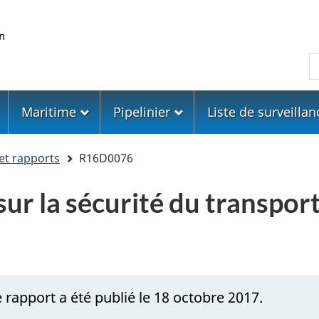
Skip
Skip
Passer
to
to
à
main
"About
la
R
content
government"
version
HTML
simplifiée
Maritime
Pipelinier
Liste de surveillan
et rapports
R16D0076
ur la sécurité du transport
 rapport a été publié le 18 octobre 2017.