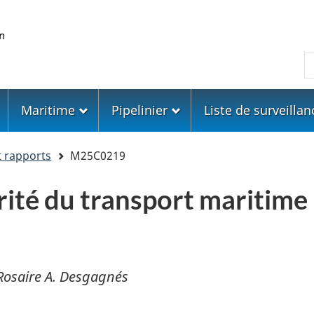
Skip
Skip
Passer
to
to
à
main
"About
la
R
content
government"
version
HTML
simplifiée
Maritime
Pipelinier
Liste de surveillan
t rapports
M25C0219
urité du transport mariti
osaire A. Desgagnés