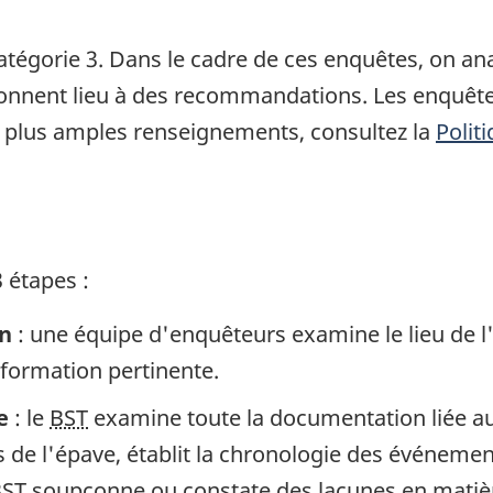
atégorie 3. Dans le cadre de ces enquêtes, on a
 donnent lieu à des recommandations. Les enquête
 plus amples renseignements, consultez la
Polit
 étapes :
in
: une équipe d'enquêteurs examine le lieu de l
information pertinente.
e
: le
BST
examine toute la documentation liée au 
de l'épave, établit la chronologie des événement
BST
soupçonne ou constate des lacunes en matière