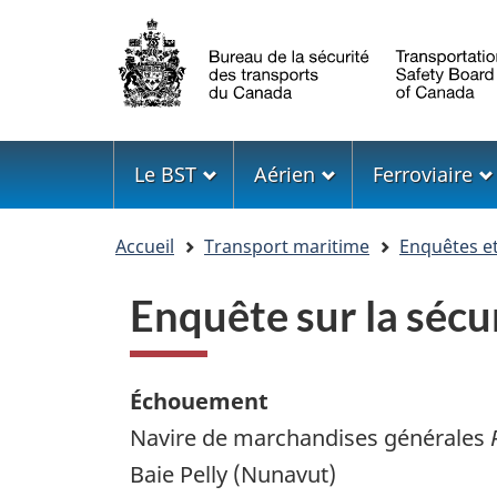
Sélection
de
la
langue
Menu
Le BST
Aérien
Ferroviaire
Vous
Accueil
Transport maritime
Enquêtes e
êtes
ici
Enquête sur la séc
Échouement
Navire de marchandises générales
R
Baie Pelly (Nunavut)