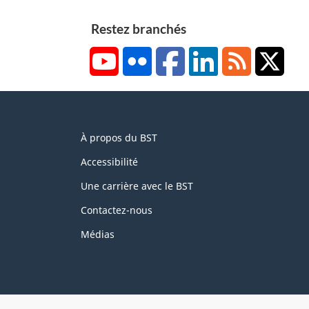
Restez branchés
YouTube
Flickr
Facebook
LinkedIn
RSS
X/Tw
About
À propos du BST
this
site
Accessibilité
Une carrière avec le BST
Contactez-nous
Médias