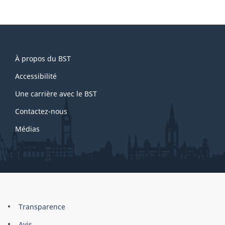
About
À propos du BST
this
site
Accessibilité
Une carrière avec le BST
Contactez-nous
Médias
About
Brand
Transparence
this
Avis