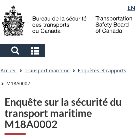
Sélection
EN
Skip
Skip
Passer
to
to
à
de
main
"About
la
la
content
government"
version
langue
HTML
simplifiée
Search
Search
and
and
Vous
menus
menus
Accueil
Transport maritime
Enquêtes et rapports
êtes
ici
M18A0002
Enquête sur la sécurité du
transport maritime
M18A0002