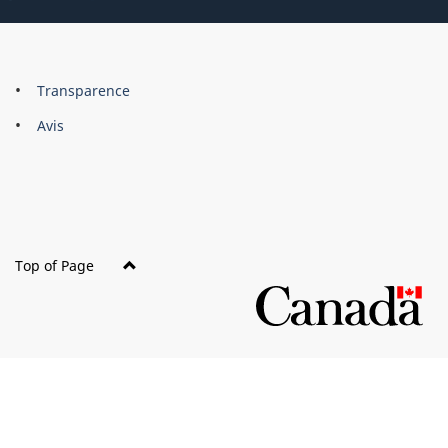
About
Brand
Transparence
this
Avis
site
Top of Page