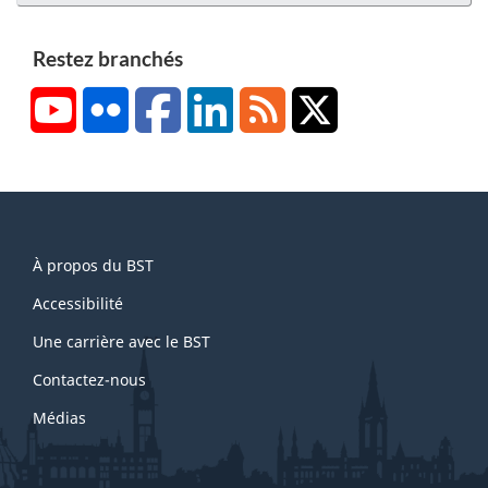
Restez branchés
YouTube
Flickr
Facebook
LinkedIn
RSS
X/Twitter
About
À propos du BST
this
site
Accessibilité
Une carrière avec le BST
Contactez-nous
Médias