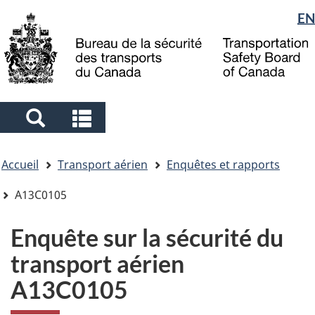
Sélection
EN
Skip
Skip
Passer
to
to
à
de
main
"About
la
la
content
government"
version
langue
HTML
simplifiée
Search
Search
and
and
Vous
menus
menus
Accueil
Transport aérien
Enquêtes et rapports
êtes
ici
A13C0105
Enquête sur la sécurité du
transport aérien
A13C0105