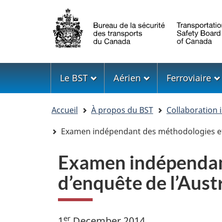
Sélection
de
la
langue
Menu
Le BST
Aérien
Ferroviaire
Vous
Accueil
À propos du BST
Collaboration 
êtes
ici
Examen indépendant des méthodologies et 
Examen indépendant
d’enquête de l’Aust
er
1
December 2014