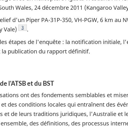
South Wales, 24 décembre 2011 (Kangaroo Valle
 relief d'un Piper PA-31P-350, VH-PGW, 6 km au
Note de bas de page
3
y Vale)
.
s étapes de l'enquête : la notification initiale, 
 la publication du rapport définitif.
e l'ATSB et du BST
ations ont des fondements semblables et misent
 et des conditions locales qui entraînent des évé
t de leurs traditions juridiques, l'Australie et l
d'ensemble, des définitions, des processus inter