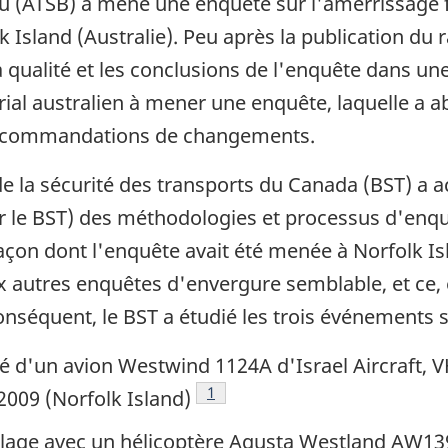
eau (ATSB) a mené une enquête sur l'amerrissage
Island (Australie). Peu après la publication du 
 qualité et les conclusions de l'enquête dans une
rial australien à mener une enquête, laquelle a a
 recommandations de changements.
de la sécurité des transports du Canada (BST) a
r le BST) des méthodologies et processus d'enq
çon dont l'enquête avait été menée à Norfolk Isla
autres enquêtes d'envergure semblable, et ce, 
onséquent, le BST a étudié les trois événements s
 d'un avion Westwind 1124A d'Israel Aircraft, 
Note de bas de page
1
2009 (Norfolk Island)
illage avec un hélicoptère Agusta Westland AW1