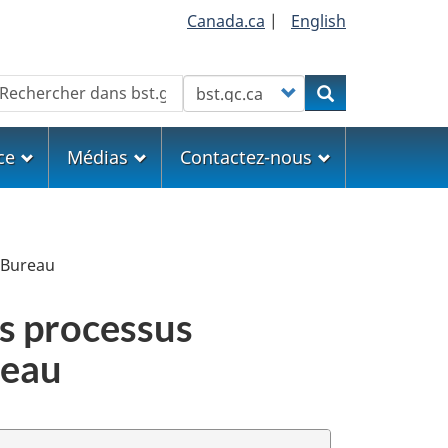
Canada.ca
|
English
echercher
Customize your search
Rechercher
ce
Médias
Contactez-nous
 Bureau
s processus
reau