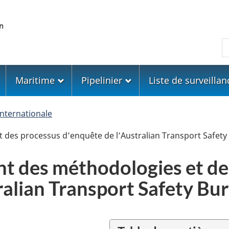
Skip
Skip
Passer
to
to
à
main
"About
la
R
content
government"
version
HTML
simplifiée
Maritime
Pipelinier
Liste de surveillan
internationale
des processus d’enquête de l’Australian Transport Safety
 des méthodologies et de
ralian Transport Safety Bu