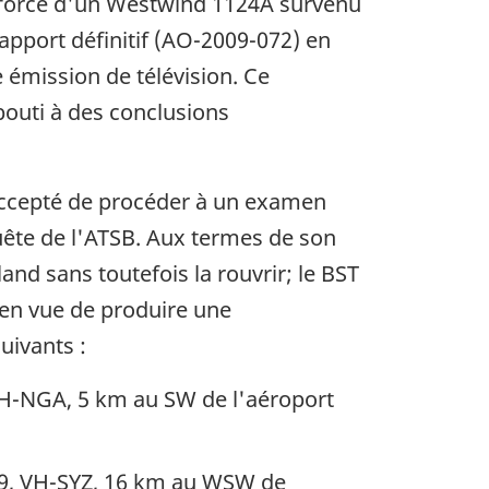
 forcé d'un Westwind 1124A survenu
rapport définitif (AO-2009-072) en
 émission de télévision. Ce
bouti à des conclusions
 accepté de procéder à un examen
uête de l'ATSB. Aux termes de son
nd sans toutefois la rouvrir; le BST
en vue de produire une
uivants :
VH-NGA, 5 km au SW de l'aéroport
39, VH-SYZ, 16 km au WSW de