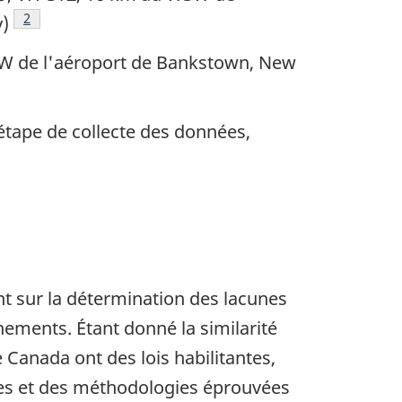
Note de bas de page
2
y)
 NW de l'aéroport de Bankstown, New
l'étape de collecte des données,
 sur la détermination des lacunes
nements. Étant donné la similarité
e Canada ont des lois habilitantes,
nes et des méthodologies éprouvées